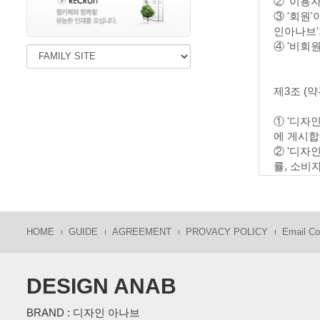
② '이용
③ '회원
인아나브'
④ '비회
제3조 (
① '디자
에 게시합
② '디자
률, 소비
③ '디자
이전부터 
④ '디자
에 대해서
HOME
GUIDE
AGREEMENT
PROVACY POLICY
Email Col
3항에 의
⑤ 이 약
릅니다.
DESIGN ANAB
BRAND : 디자인 아나브
제4조(서