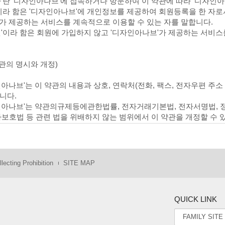
자'란 '디자인아나브'에 접속하거나 방문하여 이 약관에 따라 '디자인
'이라 함은 '디자인아나브'에 개인정보를 제공하여 회원등록을 한 자로
가 제공하는 서비스를 계속적으로 이용할 수 있는 자를 말합니다.
원'이라 함은 회원에 가입하지 않고 '디자인아나브'가 제공하는 서비
약관의 명시와 개정)
인아나브'는 이 약관의 내용과 상호, 연락처(전화, 팩스, 전자우편 주
니다.
인아나브'는 약관의규제등에관한법률, 전자거래기본법, 전자서명법, 
자보호법 등 관련 법을 위배하지 않는 범위에서 이 약관을 개정할 수 
인아나브'가 약관을 개정할 경우에는 적용일자 및 개정사유를 명시하여
적용일자 전일까지 공지합니다.
인아나브'가 약관을 개정할 경우에는 그 개정약관은 그 적용일자 이후
는 개정전의 약관조항이 그대로 적용됩니다. 다만 이미 계약을 체결
lecting Prohibition
SITE MAP
한 개정약관의 공지기간내에 '디자인아나브'에 송신하여 '디자인아나
관에서 정하지 아니한 사항과 이 약관의 해석에 관하여는 정부가 제정
QUICK LINK
비스의 제공 및 변경)