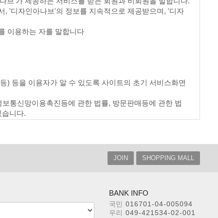
아나브'가 제공하는 서비스를 받는 회원과 비회원을 말합니다.
서, '디자인아나브'의 정보를 지속적으로 제공받으며, '디자
스를 이용하는 자를 말합니다
소 등) 등을 이용자가 알 수 있도록 사이트의 초기 서비스화면
정보통신망이용촉진등에 관한 법률, 방문판매등에 관한 법
있습니다.
 현행약관과 함께 사이트의 초기화 면에 그 적용일자 7일
에 체결되는 계약에만 적용되고 그 이전에 이미 체결된 계약
한 이용자가 개정약관 조항의 적용을 받기를 원하는 뜻을 제
JOIN
SHOPPING MALL
브'의 동의를 받은 경우에는 개정약관조항이 적용됩니다.
한 전자거래소비자 보호지침 및 관계 법령 또는 상관례에 따
BANK INFO
국민
016701-04-005094
우리
049-421534-02-001