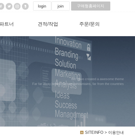
구매형홈페이지
login
join
파트너
견적/작업
주문/문의
We have created a awesome theme
Far far away,behind the word mountains, far from the countries
SITEINFO > 이용안내