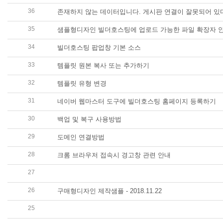
36
존재하지 않는 데이터입니다. 게시판 연결이 잘못되어 있
35
샘플형디자인 빌더호스팅에 업로드 가능한 파일 확장자 
34
빌더호스팅 팝업창 기본 소스
33
템플릿 원본 복사 또는 추가하기
32
템플릿 유형 변경
31
네이버 웹마스터 도구에 빌더호스팅 홈페이지 등록하기
30
백업 및 복구 사용방법
29
도메인 연결방법
28
크롬 브라우저 접속시 경고창 관련 안내
27
고객에게 발송된 메일 샘플 :: 소중한 고객님을 배려하여 
26
구매형디자인 제작샘플 - 2018.11.22
25
타 도메인기관에서 등록하신 도메인의 새로운 홈페이지