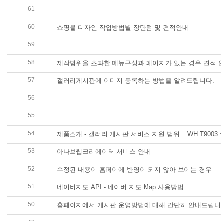
61
당사에 접수된 고객상담 문의내용에 대한 정성과 꼼꼼함이 
60
쇼핑몰 디자인 작업방법별 장단점 및 견적안내
59
당사는 진행중인 프로잭트에 대해서는 업무 운영의 효율성
58
제작범위을 초과한 메뉴구성과 페이지가 있는 경우 견적 
57
갤러리게시판에 이미지 등록하는 방법을 알려드립니다.
56
작업내용(샘플형-구매형디자인일 경우) 주요샘플디자인의
55
카페24 디자인의 빌더호스팅 관리자 사용방법 및 디자인
54
제품소개 - 갤러리 게시판 서비스 지원 범위 :: WH T9003 ~
53
아나브웹크리에이터 서비스 안내
52
수정된 내용이 홈페이에 반영이 되지 않아 보이는 경우
51
네이버지도 API - 네이버 지도 Map 사용방법
50
홈페이지에서 게시판 운영방법에 대해 간단히 안내드립니