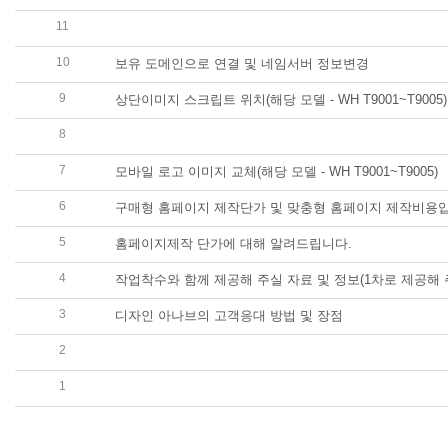
11
디자인아나브 홉페이지제작 진행현황을 알려 드리는 실제
10
보유 도메인으로 연결 및 네임서버 정보변경
9
상단이미지 스크립트 위치(해당 모델 - WH T9001~T9005)
8
toggle 컬러값 교체 - 모바일 메뉴펼침 버튼(해당모델 - WH T
7
모바일 로고 이미지 교체(해당 모델 - WH T9001~T9005)
6
구매형 홈페이지 제작단가 및 맞충형 홈페이지 제작비용입
5
홈페이지제작 단가에 대해 알려드립니다.
4
작업착수와 함께 제공해 주실 자료 및 정보(1차로 제공해 
3
디자인 아나브의 고객응대 방법 및 장점
2
빌더호스팅 (디자인센터 빌더호스팅 관리자모드에서 타이틀
1
디자인복사 방법(디자인을 구매하신 후 구매하신 디자인의