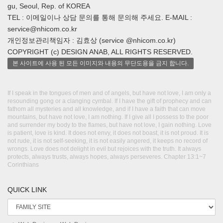
gu, Seoul, Rep. of KOREA
TEL : 이메일이나 상담 문의를 통해 문의해 주세요. E-MAIL :
service@nhicom.co.kr
개인정보관리책임자 : 김효상 (service @nhicom.co.kr)
COPYRIGHT (c) DESIGN ANAB, ALL RIGHTS RESERVED.
본 사이트에 사용 된 모든 이미지와 내용의 무단도용을 금지 합니다.
If I speak in the tongues of men and of angels, but have not love, I am only a
resounding gong or a clanging cymbal. If I have the gift of prophecy and can
fathom all mysteries and all knowledge, and if I have a faith that can move
mountains, but have not love, I am nothing. If I give all I possess to the poor
and surrender my body to the flames, but have not love, I gain nothing. Love
is patient, love is kind. It does not envy, it does not boast, it is not proud. It is
not rude, it is not self-seeking, it is not easily angered, it keeps no record of
wrongs. Love does not delight in evil but rejoices with the truth. It always
protects, always trusts, always hopes, always perseveres. Chapter 13:1~7
Corinthians
QUICK LINK