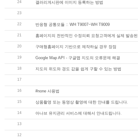
24
갤러리게시판에 이미지 등록하는 방법
23
갤러리 게시판 글보기부분의 이미지를 반응형으로 적용하기-WH 
22
반응형 공통모듈 :: WH T9007~WH T9009
21
홈페이지의 전반적인 수정의뢰 요청고객에게 실제 발송된
20
구매형홈페이지 기반으로 제작하실 경우 장점
19
Google Map API - 구글맵 지도의 오류문제 해결
18
지도의 위도와 경도 값을 쉽게 구할 수 있는 방법
17
컨셉형(구매형) 홈페이지도 단계별 안내메일로 고객과 지
16
#none 사용법
15
상품촬영 또는 동영상 촬영에 대한 안내를 드립니다.
14
아나브 유지관리 서비스에 대해서 안내드립니다.
13
고객에게 발송되는 견적안내 실제 메일 중 일부 :: 고객의
12
빌더호스팅 FTP 작업 디렉토리 설명 :: 해당 디자인모델 WH11