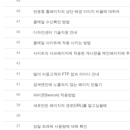
49
빌더호스팅 FTP 작업 디렉토리 설명(로고,이미지,css,js등의 경로
48
반응형 홈페이지의 상단 배경 이미지 비율에 대하여
47
폼메일 수신확인 방법
46
디자인센터 기술지원 안내
45
폼메일 사이트에 적용 시키는 방법
44
사이트의 서브페이지에 적용된 게시판을 메인페이지에 추
43
게시판 활용법 - 게시판의 이미지 등록, 첨부 파일 항목 
42
빌더 이용고객의 FTP 접속 아이디 안내
41
검색엔진에 노출되지 않는 페이지 만들기
40
파비콘(favicon) 적용방법
39
새로만든 페이지의 경로(URL)를 알고싶을때
38
디자인센터를 통해 구매한 디자인 빌더호스팅 계정에 적
37
당일 트래픽 사용량에 대해 확인