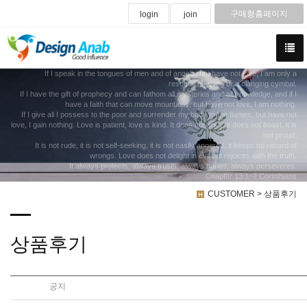
구매형홈페이지
login
join
If I speak in the tongues of men and of angels, but have not love, I am only a
resounding gong or a clanging cymbal.
If I have the gift of prophecy and can fathom all mysteries and all knowledge, and if I
have a faith that can move mountains, but have not love, I am nothing.
If I give all I possess to the poor and surrender my body to the flames, but have not
love, I gain nothing. Love is patient, love is kind. It does not envy, it does not boast, it is
not proud.
It is not rude, it is not self-seeking, it is not easily angered, it keeps no record of
wrongs. Love does not delight in evil but rejoices with the truth.
It always protects, always trusts, always hopes, always perseveres.
Chapter 13:1~7 Corinthians
CUSTOMER > 상품후기
상품후기
공지
<베스트후기> 정말 일정 맞추기 빠듯했는데 다행