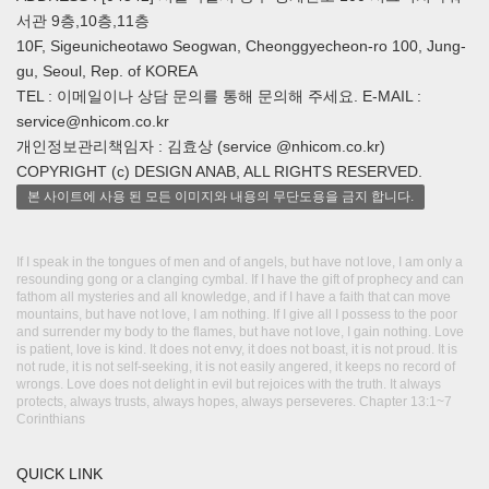
서관 9층,10층,11층
10F, Sigeunicheotawo Seogwan, Cheonggyecheon-ro 100, Jung-
gu, Seoul, Rep. of KOREA
TEL : 이메일이나 상담 문의를 통해 문의해 주세요. E-MAIL :
service@nhicom.co.kr
개인정보관리책임자 : 김효상 (service @nhicom.co.kr)
COPYRIGHT (c) DESIGN ANAB, ALL RIGHTS RESERVED.
본 사이트에 사용 된 모든 이미지와 내용의 무단도용을 금지 합니다.
If I speak in the tongues of men and of angels, but have not love, I am only a
resounding gong or a clanging cymbal. If I have the gift of prophecy and can
fathom all mysteries and all knowledge, and if I have a faith that can move
mountains, but have not love, I am nothing. If I give all I possess to the poor
and surrender my body to the flames, but have not love, I gain nothing. Love
is patient, love is kind. It does not envy, it does not boast, it is not proud. It is
not rude, it is not self-seeking, it is not easily angered, it keeps no record of
wrongs. Love does not delight in evil but rejoices with the truth. It always
protects, always trusts, always hopes, always perseveres. Chapter 13:1~7
Corinthians
QUICK LINK