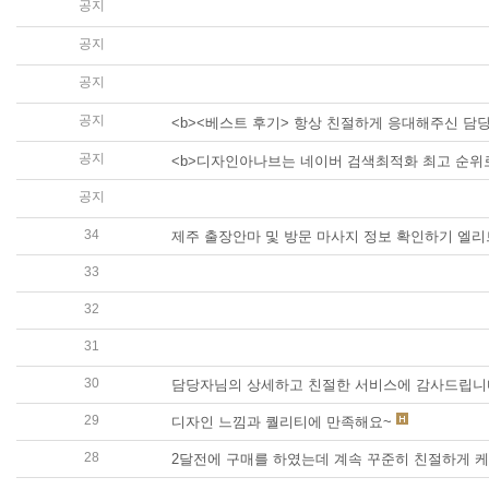
공지
<b><font color="#046BA2"> <최고의 베
공지
<b><베스트 후기> 아나브 이팀장님은 반복되는 
공지
<b><베스트 후기> 앞으로도 제가 이용할 일이 
공지
<b><베스트 후기> 항상 친절하게 응대해주신 담당
공지
<b>디자인아나브는 네이버 검색최적화 최고 순위로
공지
<b><베스트 후기> 좋은 기회에 좋은 상품과 훌
34
제주 출장안마 및 방문 마사지 정보 확인하기 엘
33
텔ㄹㄱ램:@elsa_usim 대면급전 엘사통신 
32
텔ㄹㄱ램:@elsa_usim 선불유심판매 엘사통
31
텔ㄹㄱ램:@elsa_usim 당일급전 엘사통신
30
담당자님의 상세하고 친절한 서비스에 감사드립니
29
디자인 느낌과 퀄리티에 만족해요~
28
2달전에 구매를 하였는데 계속 꾸준히 친절하게 