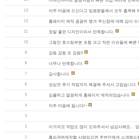
디자인아나브 담당자님의 빠른 작업 처리에 만족하
13
아주 마음에 드신다고 임원분들께서 모두 흡족해 
12
홈페이지 제작 꼼꼼히 챙겨 주신점에 대해 감사 
11
정말 좋은 디자인이라서 만족합니다.
10
그동안 호스팅부분 포함 크고 작은 이슈들에 빠른
9
감동 감동 또 감동!!
8
너무나 만족합니다.
7
감사합니다.
6
성심껏 추가 작업까지 해결해 주셔서 고맙습니다.
5
심플하고 깔끔하게 홈페이지 제작되었습니다.
4
아주 마음에 듭니다!~
3
운영하시는 마인드와 마음과 업무 모두 만족하고 또
2
이거저것 작업도 많이 도와주셔서 넘감사해요... 앞으로
1
홈피관련제작할 사람있으면 주변인에게 소개해드릴