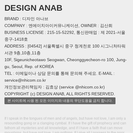
DESIGN ANAB
BRAND : 디자인 아나브
COMPANY : 엔에이치아이커뮤니케이션, OWNER : 김산희
BUSINESS LICENSE : 215-15-52292, 통신판매업 : 제 2021-서울
중구-1418호
ADDRESS : [04542] 서울특별시 중구 청계천로 100 시그니처타워
서관 9층,10층,11층
10F, Sigeunicheotawo Seogwan, Cheonggyecheon-ro 100, Jung-
gu, Seoul, Rep. of KOREA
TEL : 이메일이나 상담 문의를 통해 문의해 주세요. E-MAIL :
service@nhicom.co.kr
개인정보관리책임자 : 김효상 (service @nhicom.co.kr)
COPYRIGHT (c) DESIGN ANAB, ALL RIGHTS RESERVED.
본 사이트에 사용 된 모든 이미지와 내용의 무단도용을 금지 합니다.
If I speak in the tongues of men and of angels, but have not love, I am only a
resounding gong or a clanging cymbal. If I have the gift of prophecy and can
fathom all mysteries and all knowledge, and if I have a faith that can move
mountains, but have not love, I am nothing. If I give all I possess to the poor