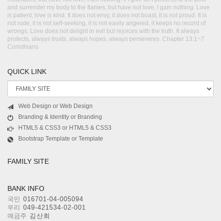
and surrender my body to the flames, but have not love, I gain nothing. Love
is patient, love is kind. It does not envy, it does not boast, it is not proud. It is
not rude, it is not self-seeking, it is not easily angered, it keeps no record of
wrongs. Love does not delight in evil but rejoices with the truth. It always
protects, always trusts, always hopes, always perseveres. Chapter 13:1~7
Corinthians
QUICK LINK
Web Design or Web Design
Branding & Identity or Branding
HTML5 & CSS3 or HTML5 & CSS3
Bootstrap Template or Template
FAMILY SITE
BANK INFO
국민
016701-04-005094
우리
049-421534-02-001
예금주
김산희