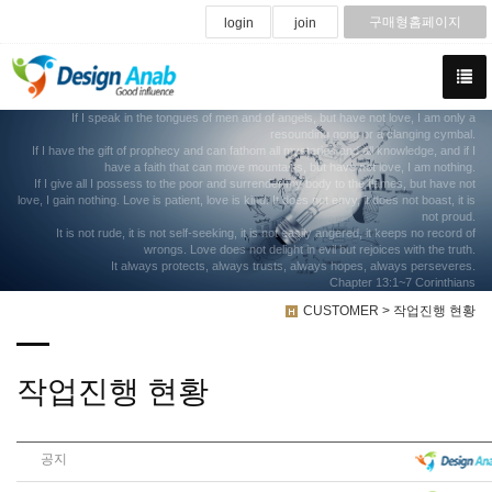
구매형홈페이지
login
join
If I speak in the tongues of men and of angels, but have not love, I am only a
resounding gong or a clanging cymbal.
If I have the gift of prophecy and can fathom all mysteries and all knowledge, and if I
have a faith that can move mountains, but have not love, I am nothing.
If I give all I possess to the poor and surrender my body to the flames, but have not
love, I gain nothing. Love is patient, love is kind. It does not envy, it does not boast, it is
not proud.
It is not rude, it is not self-seeking, it is not easily angered, it keeps no record of
wrongs. Love does not delight in evil but rejoices with the truth.
It always protects, always trusts, always hopes, always perseveres.
Chapter 13:1~7 Corinthians
CUSTOMER > 작업진행 현황
작업진행 현황
공지
작업진행상황에 노출되지 않는 내용 : 구매형디자인 및 1회성